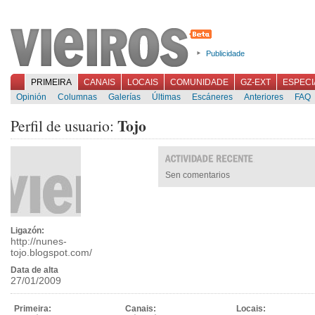
Publicidade
PRIMEIRA
CANAIS
LOCAIS
COMUNIDADE
GZ-EXT
ESPECI
Opinión
Columnas
Galerías
Últimas
Escáneres
Anteriores
FAQ
Tojo
Perfil de usuario:
Sen comentarios
Ligazón:
http://nunes-
tojo.blogspot.com/
Data de alta
27/01/2009
Primeira:
Canais:
Locais: