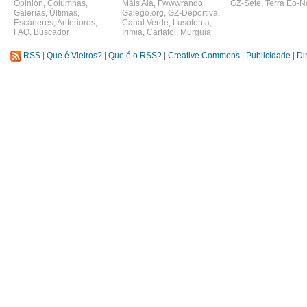
Opinión
,
Columnas
,
Máis Alá
,
Fwwwrando
,
GZ-Sete
,
Terra Eo-N
Galerías
,
Últimas
,
Galego.org
,
GZ-Deportiva
,
Escáneres
,
Anteriores
,
Canal Verde
,
Lusofonía
,
FAQ
,
Buscador
Irimia
,
Cartafol
,
Murguía
RSS
|
Que é Vieiros?
|
Que é o RSS?
|
Creative Commons
|
Publicidade
|
Di