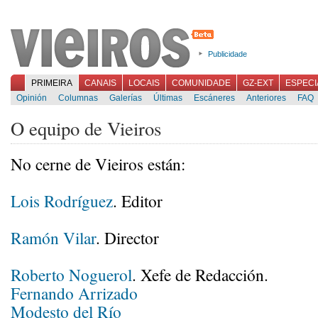
Publicidade
PRIMEIRA
CANAIS
LOCAIS
COMUNIDADE
GZ-EXT
ESPECI
Opinión
Columnas
Galerías
Últimas
Escáneres
Anteriores
FAQ
O equipo de Vieiros
No cerne de Vieiros están:
Lois Rodríguez
. Editor
Ramón Vilar
. Director
Roberto Noguerol
. Xefe de Redacción.
Fernando Arrizado
Modesto del Río