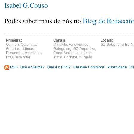
Isabel G.Couso
Podes saber máis de nós no
Blog de Redacció
Primeira:
Canais:
Locais:
Opinión
,
Columnas
,
Máis Alá
,
Fwwwrando
,
GZ-Sete
,
Terra Eo-N
Galerías
,
Últimas
,
Galego.org
,
GZ-Deportiva
,
Escáneres
,
Anteriores
,
Canal Verde
,
Lusofonía
,
FAQ
,
Buscador
Irimia
,
Cartafol
,
Murguía
RSS
|
Que é Vieiros?
|
Que é o RSS?
|
Creative Commons
|
Publicidade
|
Di